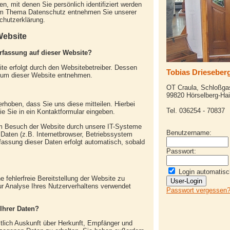
, mit denen Sie persönlich identifiziert werden
zum Thema Datenschutz entnehmen Sie unserer
chutzerklärung.
Website
erfassung auf dieser Website?
te erfolgt durch den Websitebetreiber. Dessen
Tobias Drieseberg
um dieser Website entnehmen.
OT Craula, Schloßga
99820 Hörselberg-Hai
rhoben, dass Sie uns diese mitteilen. Hierbei
Tel. 036254 - 70837
e Sie in ein Kontaktformular eingeben.
m Besuch der Website durch unsere IT-Systeme
Benutzername:
 Daten (z.B. Internetbrowser, Betriebssystem
rfassung dieser Daten erfolgt automatisch, sobald
Passwort:
Login automatisc
e fehlerfreie Bereitstellung der Website zu
r Analyse Ihres Nutzerverhaltens verwendet
Passwort vergessen
Ihrer Daten?
ltlich Auskunft über Herkunft, Empfänger und