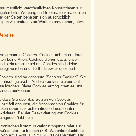
sumspflicht veröffentlichten Kontaktdaten zur
geforderter Werbung und Informationsmaterialien
er der Seiten behalten sich ausdrücklich
rlangten Zusendung von Werbeinformationen, etwa
Website
 so genannte Cookies. Cookies richten auf Ihrem
ten keine Viren. Cookies dienen dazu, unser
 und sicherer zu machen. Cookies sind kleine
elegt werden und die Ihr Browser speichert.
Cookies sind so genannte “Session-Cookies”. Sie
atisch gelöscht. Andere Cookies bleiben auf
ese löschen. Diese Cookies ermöglichen es uns,
wiederzuerkennen.
n, dass Sie über das Setzen von Cookies
inzelfall erlauben, die Annahme von Cookies für
ließen sowie das automatische Löschen der
tivieren. Bei der Deaktivierung von Cookies
 eingeschränkt sein.
ektronischen Kommunikationsvorgangs oder zur
erwünschter Funktionen (z.B. Warenkorbfunktion)
 von Art. 6 Abs. 1 lit. f DSGVO gespeichert. Der