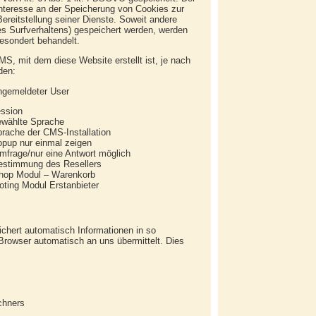
Interesse an der Speicherung von Cookies zur
Bereitstellung seiner Dienste. Soweit andere
es Surfverhaltens) gespeichert werden, werden
esondert behandelt.
S, mit dem diese Website erstellt ist, je nach
den:
eldeter User
sion
lte Sprache
he der CMS-Installation
p nur einmal zeigen
/nur eine Antwort möglich
mung des Resellers
Modul – Warenkorb
dul Erstanbieter
ichert automatisch Informationen in so
Browser automatisch an uns übermittelt. Dies
chners