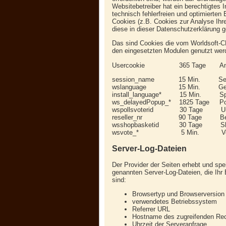
Websitebetreiber hat ein berechtigtes 
technisch fehlerfreien und optimierten 
Cookies (z.B. Cookies zur Analyse Ihr
diese in dieser Datenschutzerklärung g
Das sind Cookies die vom Worldsoft-CM
den eingesetzten Modulen genutzt wer
Usercookie 365 Tage Angem
session_name 15 Min. Ses
wslanguage 15 Min. Gewäh
install_language* 15 Min. Sprac
ws_delayedPopup_* 1825 Tage Popu
wspollsvoterid 30 Tage Umfrage
reseller_nr 90 Tage Bestim
wsshopbasketid 30 Tage Shop 
wsvote_* 5 Min. Voting Mo
Server-Log-Dateien
Der Provider der Seiten erhebt und spe
genannten Server-Log-Dateien, die Ihr 
sind:
Browsertyp und Browserversion
verwendetes Betriebssystem
Referrer URL
Hostname des zugreifenden Re
Uhrzeit der Serveranfrage