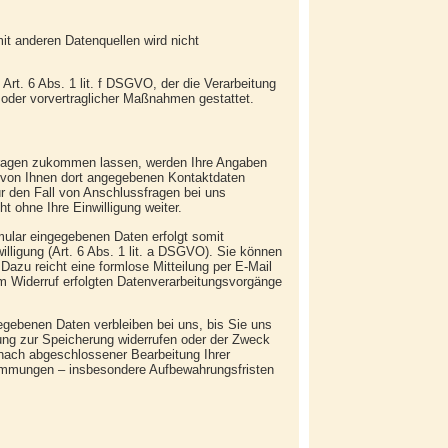
t anderen Datenquellen wird nicht
 Art. 6 Abs. 1 lit. f DSGVO, der die Verarbeitung
 oder vorvertraglicher Maßnahmen gestattet.
fragen zukommen lassen, werden Ihre Angaben
r von Ihnen dort angegebenen Kontaktdaten
r den Fall von Anschlussfragen bei uns
t ohne Ihre Einwilligung weiter.
mular eingegebenen Daten erfolgt somit
illigung (Art. 6 Abs. 1 lit. a DSGVO). Sie können
. Dazu reicht eine formlose Mitteilung per E-Mail
m Widerruf erfolgten Datenverarbeitungsvorgänge
egebenen Daten verbleiben bei uns, bis Sie uns
gung zur Speicherung widerrufen oder der Zweck
. nach abgeschlossener Bearbeitung Ihrer
immungen – insbesondere Aufbewahrungsfristen