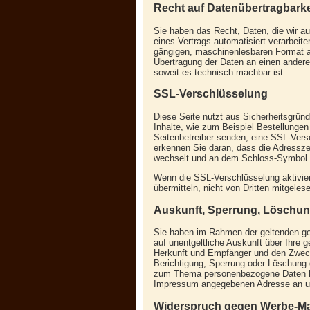
Recht auf Datenübertragbarke
Sie haben das Recht, Daten, die wir auf
eines Vertrags automatisiert verarbeite
gängigen, maschinenlesbaren Format au
Übertragung der Daten an einen anderen
soweit es technisch machbar ist.
SSL-Verschlüsselung
Diese Seite nutzt aus Sicherheitsgrün
Inhalte, wie zum Beispiel Bestellungen
Seitenbetreiber senden, eine SSL-Vers
erkennen Sie daran, dass die Adresszeil
wechselt und an dem Schloss-Symbol in
Wenn die SSL-Verschlüsselung aktiviert
übermitteln, nicht von Dritten mitgeles
Auskunft, Sperrung, Löschu
Sie haben im Rahmen der geltenden ge
auf unentgeltliche Auskunft über Ihre
Herkunft und Empfänger und den Zweck
Berichtigung, Sperrung oder Löschung 
zum Thema personenbezogene Daten kön
Impressum angegebenen Adresse an u
Widerspruch gegen Werbe-Ma