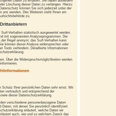
zogenen Daten zu erhalten. Sie haben außerdem
oder Löschung dieser Daten zu verlangen. Hierzu
atenschutz können Sie sich jederzeit unter der
 uns wenden. Des Weiteren steht Ihnen ein
Aufsichtsbehörde zu.
Drittanbietern
Surf-Verhalten statistisch ausgewertet werden.
und mit sogenannten Analyseprogrammen. Die
in der Regel anonym; das Surf-Verhalten kann
 Sie können dieser Analyse widersprechen oder
r Tools verhindern. Detaillierte Informationen
schutzerklärung.
hen. Über die Widerspruchsmöglichkeiten werden
informieren.
chtinformationen
 Schutz Ihrer persönlichen Daten sehr ernst. Wir
en vertraulich und entsprechend der
sowie dieser Datenschutzerklärung.
rden verschiedene personenbezogene Daten
aten, mit denen Sie persönlich identifiziert
chutzerklärung erläutert, welche Daten wir
 erläutert auch, wie und zu welchem Zweck das