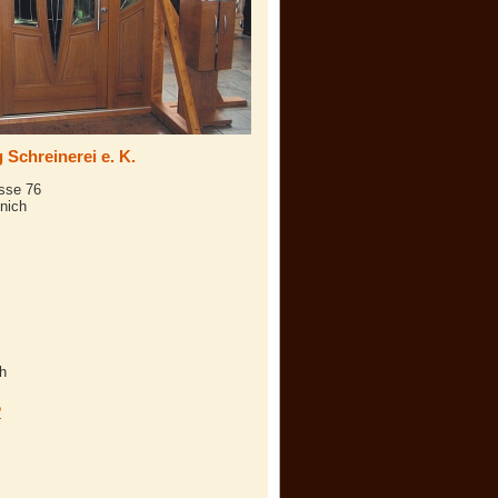
 Schreinerei e. K.
sse 76
nich
h
?